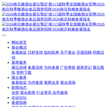
网站首页
展会概况
参展效益
日程安排
组织机构
关于展会
历届回顾
同期活
动
展商服务
展位选择
参展流程
为何参展
广告赞助
展商登记
展位图
纸
资料下载
观众服务
参展效益
为何参观
展商名录
展会现场
新闻动态
全部
展会新闻
行业资讯
合作媒体
会议论坛
参观指南