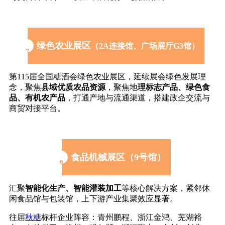
绿色农业展区
（2A连接馆、广场展厅G3馆）
7
第115届
全国糖酒会
绿色农业展区，延续展会绿色发展理
念，聚焦
县域优质农品资源
，聚焦地
理标志产品、绿色食
品、有机农产品
，打通产地与流通渠道，搭建政企交流与
商贸对接平台。
食品机械展区（9号馆）
8
汇聚
智能化生产、智能灌装加工
等核心解决方案，紧邻休
闲食品馆与包装馆，上下游产业集聚效应显著。
往届
秋糖
标杆企业阵容：青州鹏程、浙江金鸿、芜湖裕