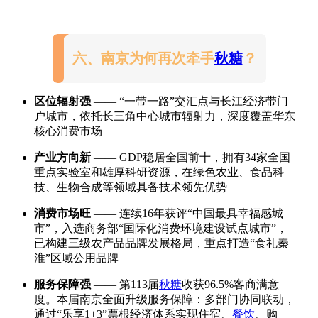
六、南京为何再次牵手
秋糖
？
区位辐射强
—— “一带一路”交汇点与长江经济带门
户城市，依托长三角中心城市辐射力，深度覆盖华东
核心消费市场
产业方向新
—— GDP稳居全国前十，拥有34家全国
重点实验室和雄厚科研资源，在绿色农业、食品科
技、生物合成等领域具备技术领先优势
消
费市场旺
—— 连续16年获评“中国最具幸福感城
市”，入选商务部“国际化消费环境建设试点城市”，
已构建三级农产品品牌发展格局，重点打造“食礼秦
淮”区域公用品牌
服务保障强
—— 第113届
秋糖
收获96.5%客商满意
度。本届南京全面升级服务保障：多部门协同联动，
通过“乐享1+3”票根经济体系实现住宿、
餐饮
、购