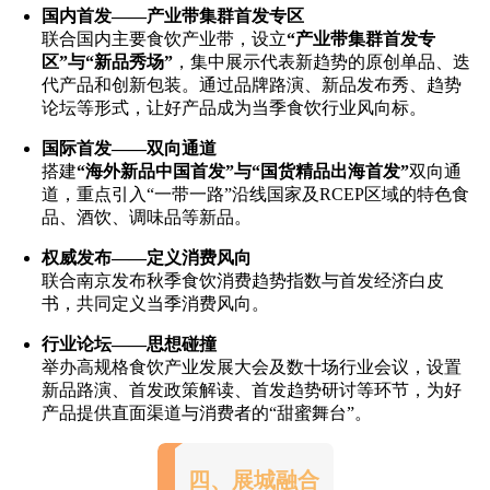
国内首发——产业带集群首发专区
联合国内主要食饮产业带，设立
“产业带集群首发专
区”与“新品秀场”
，集中展示代表新趋势的原创单品、迭
代产品和创新包装。通过品牌路演、新品发布秀、趋势
论坛等形式，让好产品成为当季食饮行业风向标。
国际首发——双向通道
搭建
“海外新品中国首发”与“国货精品出海首发”
双向通
道，重点引入“一带一路”沿线国家及RCEP区域的特色食
品、酒饮、调味品等新品。
权威发布——定义消费风向
联合南京发布秋季食饮消费趋势指数与首发经济白皮
书，共同定义当季消费风向。
行业论坛——思想碰撞
举办高规格食饮产业发展大会及数十场行业会议，设置
新品路演、首发政策解读、首发趋势研讨等环节，为好
产品提供直面渠道与消费者的“甜蜜舞台”。
四、展城融合