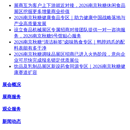
展商互为客户上下游就近对接，2026南京秋糖休闲食品
展区挖掘更多增量商业价值
2026南京秋糖健康食品专区｜助力健康中国战略落地与
产业高质量发展
设立食品机械展区专属招商对接团队提供一对一咨询服
务，2026南京秋糖9号馆贴心服务
2026南京秋糖“清洁标签”卤味熟食专区｜鸭脖鸡爪的配
料表能有多干净
2026南京秋糖调味品展区招商已进入火热阶段，意向企
业可尽快完成报名锁定优质展位
饮品及乳制品展区新设药食同源专区｜2026南京秋糖健
康赛道扩容
展会概况
展商服务
观众服务
新闻动态