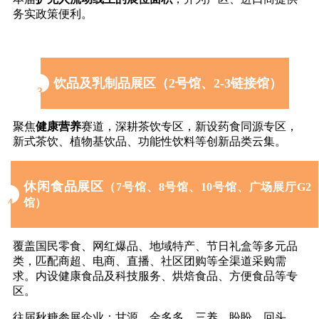
务实政策便利。
饮品及乳制品展区（2号馆、2-3链接馆）
3
聚焦
健康营养
赛道，深耕茶饮专区，新设药食同源专区，
新式茶饮、
植物基饮品
、功能性饮料等创新品类云集。
休闲食品展区
（7号馆、8号馆、10号馆、广场展厅G2
4
馆）
覆盖国民零食、网红爆品、地域特产、节日礼盒等多元品
类，匹配商超、电商、直播、社区团购等全渠道采购需
求。内设健康食品及科技服务、烘焙食品、方便食品等专
区。
往届
秋糖
参展企业：甘源、金多多、三养、盼盼、回头