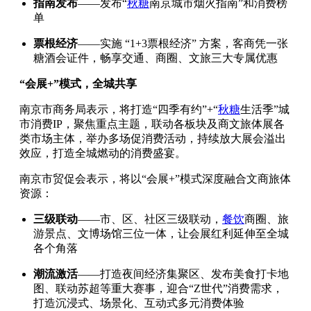
指南发布
——发布“
秋糖
南京城市烟火指南”和消费榜
单
票根经济
——实施 “1+3票根经济” 方案，客商凭一张
糖酒会证件，畅享交通、商圈、文旅三大专属优惠
“会展+”模式，全城共享
南京市商务局表示，将打造“四季有约”+“
秋糖
生活季”城
市消费IP，聚焦重点主题，联动各板块及商文旅体展各
类市场主体，举办多场促消费活动，持续放大展会溢出
效应，打造全城燃动的消费盛宴。
南京市贸促会表示，将以“会展+”模式深度融合文商旅体
资源：
三级联动
——市、区、社区三级联动，
餐饮
商圈、旅
游景点、文博场馆三位一体，让会展红利延伸至全城
各个角落
潮流激活
——打造夜间经济集聚区、发布美食打卡地
图、联动苏超等重大赛事，迎合“Z世代”消费需求，
打造沉浸式、场景化、互动式多元消费体验