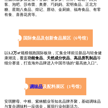
客、泡吧、
莎布蕾
、奥赛、巧妈妈、宏明食品、正北方
糖、星期八食品、煌记、唇动、金厨娘、福寿食品、
有零
有食
、喜善花房等。
国际食品及创新食品展区（6号馆）
5
以
1.2万㎡
规模领跑国际板块，汇集全球前沿新品与轻食健
康潮流，覆盖
功能食品、天然成分饮品、高品质乳制品
等
细分赛道，打造海外品牌进入中国市场的“最高效入口”。
调味品
及配料展区（1号馆）
6
安琪酵母、中粮、
紫林醋业
等知名品牌齐聚，基础调味品
与复合调味料一应俱全，展现行业创新活力。