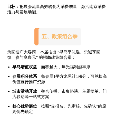
目标
：把展会流量高效转化为消费增量，激活南京消费
活力与发展动能。
五、政策组合拳
为回馈广大客商，本届推出 “早鸟享礼遇、忠诚享回
馈、参与享多元” 的招商政策组合拳：
早鸟增值权益
：面积越大，曝光福利越丰厚
参
展积分体系
：每参展1平方米累计1积分，可兑换高
价值宣传推广资源
城
市活动开放
：整合传播、市集路演、主题榜单、门
店联动等一站式方案
核心优势展位
：按照“先报名、先审核、先确认”的原
则优先锁定