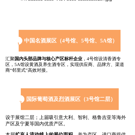
中国名酒展区（4号馆、5号馆、5A馆）
1
汇聚
国内头部品牌与核心产区标杆企业
，4号馆设清香酒专
区，5A馆设黄酒及养生酒专区，实现供应商、品牌方、渠道
商“邻里式”高效对接。
国际葡萄酒及烈酒展区（3号馆二层）
2
设于展馆二层；
上届吸引意大利、智利、格鲁吉亚等海外
产区及宁夏等国内优质产区。
本届
扩充人流动线上的展位面积
，并为产区、进口商提供