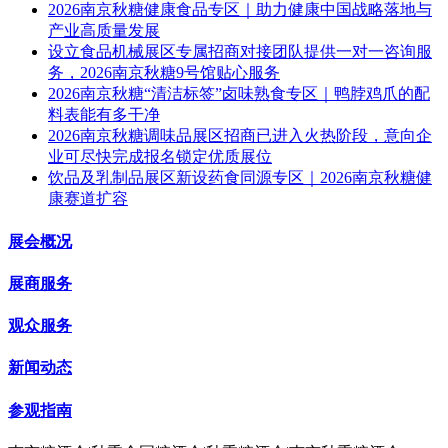
2026南京秋糖健康食品专区｜助力健康中国战略落地与
产业高质量发展
设立食品机械展区专属招商对接团队提供一对一咨询服
务，2026南京秋糖9号馆贴心服务
2026南京秋糖“清洁标签”卤味熟食专区｜鸭脖鸡爪的配
料表能有多干净
2026南京秋糖调味品展区招商已进入火热阶段，意向企
业可尽快完成报名锁定优质展位
饮品及乳制品展区新设药食同源专区｜2026南京秋糖健
康赛道扩容
展会概况
展商服务
观众服务
新闻动态
参观指南