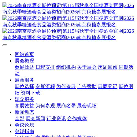
网站首页
展会概况
参展效益
日程安排
组织机构
关于展会
历届回顾
同期活
动
展商服务
展位选择
参展流程
为何参展
广告赞助
展商登记
展位图
纸
资料下载
观众服务
参展效益
为何参观
展商名录
展会现场
新闻动态
全部
展会新闻
行业资讯
合作媒体
会议论坛
参观指南