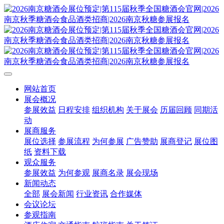
网站首页
展会概况
参展效益
日程安排
组织机构
关于展会
历届回顾
同期活
动
展商服务
展位选择
参展流程
为何参展
广告赞助
展商登记
展位图
纸
资料下载
观众服务
参展效益
为何参观
展商名录
展会现场
新闻动态
全部
展会新闻
行业资讯
合作媒体
会议论坛
参观指南