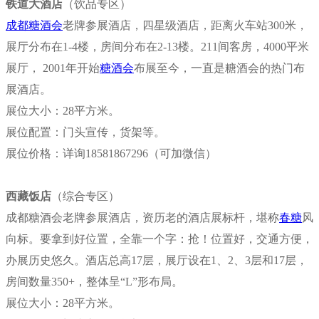
铁道大酒店
（饮品专区）
成都糖酒会
老牌参展酒店，四星级酒店，距离火车站300米，
展厅分布在1-4楼，房间分布在2-13楼。211间客房，4000平米
展厅， 2001年开始
糖酒会
布展至今，一直是糖酒会的热门布
展酒店。
展位大小：28平方米。
展位配置：门头宣传，货架等。
展位价格：
详询18581867296（可加微信）
西藏饭店
（综合专区）
成都糖酒会老牌参展酒店，资历老的酒店展标杆，堪称
春糖
风
向标。要拿到好位置，全靠一个字：抢！位置好，交通方便，
办展历史悠久。酒店总高17层，展厅设在1、2、3层和17层，
房间数量350+，整体呈“L”形布局。
展位大小：28平方米。