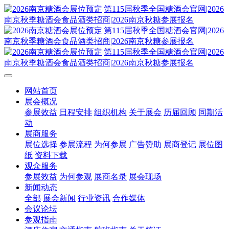
网站首页
展会概况
参展效益
日程安排
组织机构
关于展会
历届回顾
同期活
动
展商服务
展位选择
参展流程
为何参展
广告赞助
展商登记
展位图
纸
资料下载
观众服务
参展效益
为何参观
展商名录
展会现场
新闻动态
全部
展会新闻
行业资讯
合作媒体
会议论坛
参观指南