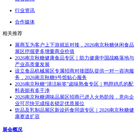
行业资讯
合作媒体
相关推荐
展商互为客户上下游就近对接，2026南京秋糖休闲食品
展区挖掘更多增量商业价值
2026南京秋糖健康食品专区｜助力健康中国战略落地与
产业高质量发展
设立食品机械展区专属招商对接团队提供一对一咨询服
务，2026南京秋糖9号馆贴心服务
2026南京秋糖“清洁标签”卤味熟食专区｜鸭脖鸡爪的配
料表能有多干净
2026南京秋糖调味品展区招商已进入火热阶段，意向企
业可尽快完成报名锁定优质展位
饮品及乳制品展区新设药食同源专区｜2026南京秋糖健
康赛道扩容
展会概况