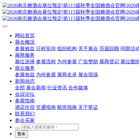
网站首页
展会概况
参展效益
日程安排
组织机构
关于展会
历届回顾
同期活
展商服务
展位选择
参展流程
为何参展
广告赞助
展商登记
展位图
观众服务
参展效益
为何参观
展商名录
展会现场
新闻动态
全部
展会新闻
行业资讯
合作媒体
会议论坛
参观指南
酒店住宿
交通指南
航班指南
关于签证
联系我们
参会买家
繁体