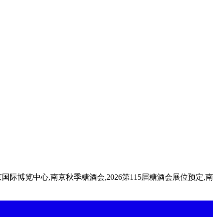
南京国际博览中心,南京秋季糖酒会,2026第115届糖酒会展位预定,南