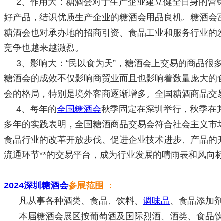
2、作用大：糖酒会对于生产企业建立健全自身的营销
好产品，结识优质生产企业的糖酒会用品良机。糖酒会
糖酒会也对承办地的招商引资、食品工业和服务行业的
竞争也越来越激烈。
3、影响大：“民以食为天”，糖酒会上交易的商品很
糖酒会的成效不仅影响商贸业而且也影响着数量庞大的
会的格局，特别是境外客商逐渐增多。全国糖酒商品交
4、每年的
全国糖酒会
秋季固定在深圳举行，秋季在
多年的实践表明，全国糖酒商品交易会符合社会主义市
食品行业的改革开放步伐、促进企业技术进步、产品的
流通环节**的交易平台，成为行业发展的晴雨表和风向
2024深圳糖酒会
参展范围 ：
凡从事各种酒类、食品、饮料、
调味品
、食品添加
本届糖酒会展区按葡萄酒及国际烈酒、酒类、食品饮