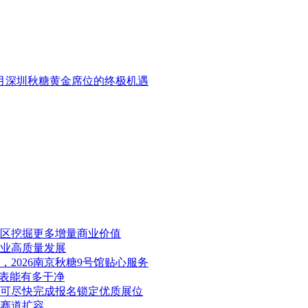
10月深圳秋糖黄金席位的终极机遇
展区挖掘更多增量商业价值
产业高质量发展
2026南京秋糖9号馆贴心服务
料表能有多干净
业可尽快完成报名锁定优质展位
康赛道扩容