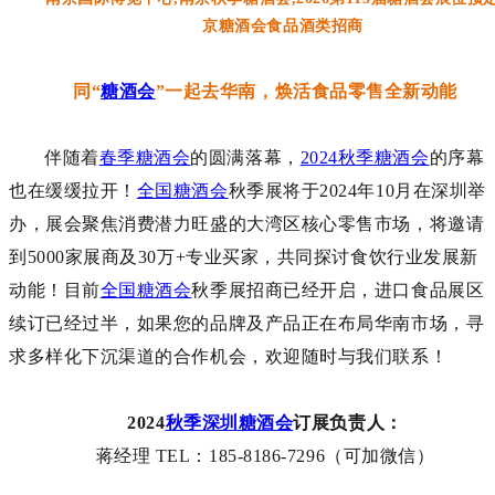
同
“
糖酒会
”一起去华南，焕活食品零售全新动能
伴随着
春季糖酒会
的圆满落幕，
2024秋季糖酒会
的序幕
也在缓缓拉开！
全国糖酒会
秋季展将于2024年10月在深圳举
办，展会聚焦消费潜力旺盛的大湾区核心零售市场，将邀请
到
5000家展商及
30万+专业买家
，共同探讨食饮行业发展新
动能！目前
全国糖酒会
秋季展招商已经开启，进口食品展区
续订已经过半，如果您的品牌及产品正在布局华南市场，寻
求多样化下沉渠道的合作机会，欢迎随时与我们联系！
2024
秋季深圳糖酒会
订展负责人：
蒋经理
TEL：185-8186-7296（可加微信）