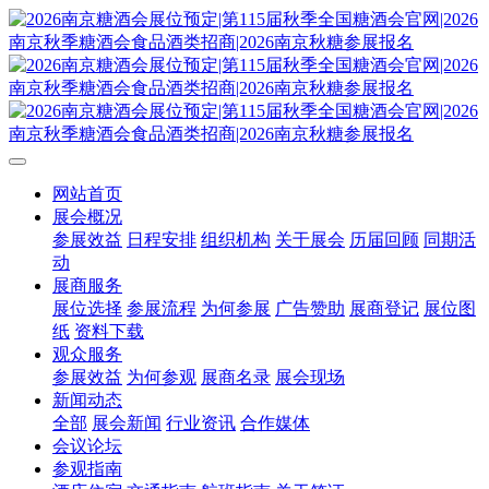
网站首页
展会概况
参展效益
日程安排
组织机构
关于展会
历届回顾
同期活
动
展商服务
展位选择
参展流程
为何参展
广告赞助
展商登记
展位图
纸
资料下载
观众服务
参展效益
为何参观
展商名录
展会现场
新闻动态
全部
展会新闻
行业资讯
合作媒体
会议论坛
参观指南