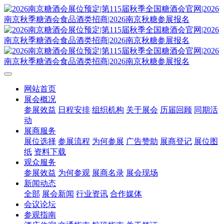
网站首页
展会概况
参展效益
日程安排
组织机构
关于展会
历届回顾
同期活
动
展商服务
展位选择
参展流程
为何参展
广告赞助
展商登记
展位图
纸
资料下载
观众服务
参展效益
为何参观
展商名录
展会现场
新闻动态
全部
展会新闻
行业资讯
合作媒体
会议论坛
参观指南