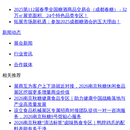
2025第112届春季全国糖酒商品交易会（成都春糖） - 32
万㎡展览面积、24个特色品类专区！
拓展市场新机遇：参加2025成都糖酒会的五大理由！
新闻动态
展会新闻
行业资讯
合作媒体
相关推荐
展商互为客户上下游就近对接，2026南京秋糖休闲食品
展区挖掘更多增量商业价值
2026南京秋糖健康食品专区｜助力健康中国战略落地与
产业高质量发展
设立食品机械展区专属招商对接团队提供一对一咨询服
务，2026南京秋糖9号馆贴心服务
2026南京秋糖“清洁标签”卤味熟食专区｜鸭脖鸡爪的配
料表能有多干净