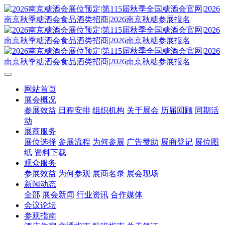
网站首页
展会概况
参展效益
日程安排
组织机构
关于展会
历届回顾
同期活
动
展商服务
展位选择
参展流程
为何参展
广告赞助
展商登记
展位图
纸
资料下载
观众服务
参展效益
为何参观
展商名录
展会现场
新闻动态
全部
展会新闻
行业资讯
合作媒体
会议论坛
参观指南