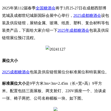
2025年第112届
春季
全国糖酒会
将于3月25-27日在成都西部博
览城及成都世纪城新国际会展中心举行，
2025成都糖酒会
设包
装及供应链馆，展销金属、玻璃、纸质、塑料、复合材料等包
装类产品，下面给大家介绍一下
2025年成都糖酒会
包装及供应
链馆
展位预订流程。
展位大小
2025成都糖酒会
包装及供应链馆
展位分标准展位和特装展位。
标准展位
大小
是9平方米
3m×3m×2.45m（长×宽×高）9平方
米。配置包括三面展板、两支射灯、220V插座一个、洽谈桌
一张、椅子两把、公司名称楣板一块。如下图。