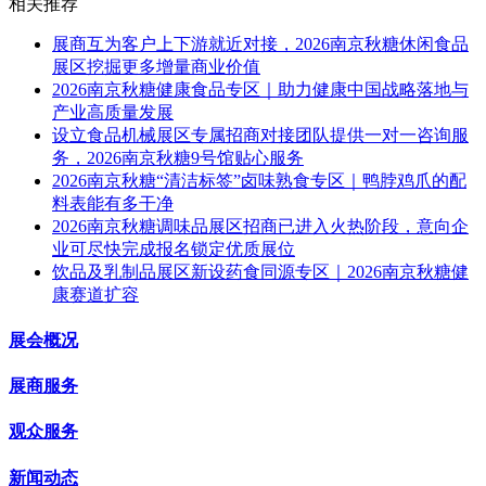
相关推荐
展商互为客户上下游就近对接，2026南京秋糖休闲食品
展区挖掘更多增量商业价值
2026南京秋糖健康食品专区｜助力健康中国战略落地与
产业高质量发展
设立食品机械展区专属招商对接团队提供一对一咨询服
务，2026南京秋糖9号馆贴心服务
2026南京秋糖“清洁标签”卤味熟食专区｜鸭脖鸡爪的配
料表能有多干净
2026南京秋糖调味品展区招商已进入火热阶段，意向企
业可尽快完成报名锁定优质展位
饮品及乳制品展区新设药食同源专区｜2026南京秋糖健
康赛道扩容
展会概况
展商服务
观众服务
新闻动态