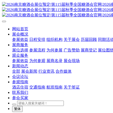
网站首页
展会概况
参展效益
日程安排
组织机构
关于展会
历届回顾
同期活
展商服务
展位选择
参展流程
为何参展
广告赞助
展商登记
展位图
观众服务
参展效益
为何参观
展商名录
展会现场
新闻动态
全部
展会新闻
行业资讯
合作媒体
会议论坛
参观指南
酒店住宿
交通指南
航班指南
关于签证
联系我们
参会买家
繁体