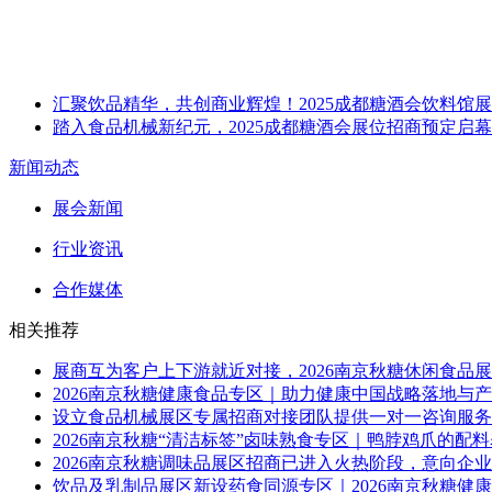
汇聚饮品精华，共创商业辉煌！2025成都糖酒会饮料馆
踏入食品机械新纪元，2025成都糖酒会展位招商预定启
新闻动态
展会新闻
行业资讯
合作媒体
相关推荐
展商互为客户上下游就近对接，2026南京秋糖休闲食品
2026南京秋糖健康食品专区｜助力健康中国战略落地与
设立食品机械展区专属招商对接团队提供一对一咨询服务，
2026南京秋糖“清洁标签”卤味熟食专区｜鸭脖鸡爪的配
2026南京秋糖调味品展区招商已进入火热阶段，意向企
饮品及乳制品展区新设药食同源专区｜2026南京秋糖健