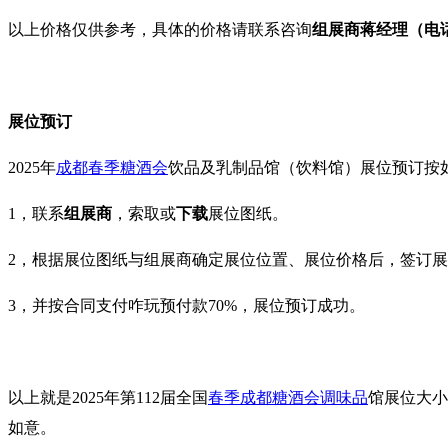
以上价格仅供参考，具体的价格请联系咨询
组展商
蒋经理
（
电
展位预订
2025年
成都春季糖酒会
饮品及乳制品馆（饮料馆）
展位预订按
1，联系
组展商
‍，索取或
下载
展位图纸。
2，根据展位图纸与组展商确定展位位置、展位价格后，签订
3，
并按合同支付咋玩预付款70%，展位预订成功。
以上就是2025年第112届全国
春季成都糖酒会
调味品
馆展位大小
如意。