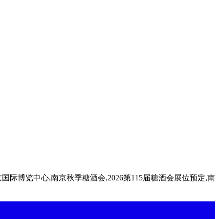
南京国际博览中心,南京秋季糖酒会,2026第115届糖酒会展位预定,南