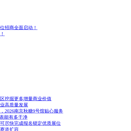
展位招商全面启动！
幕！
展区挖掘更多增量商业价值
产业高质量发展
2026南京秋糖9号馆贴心服务
料表能有多干净
业可尽快完成报名锁定优质展位
康赛道扩容