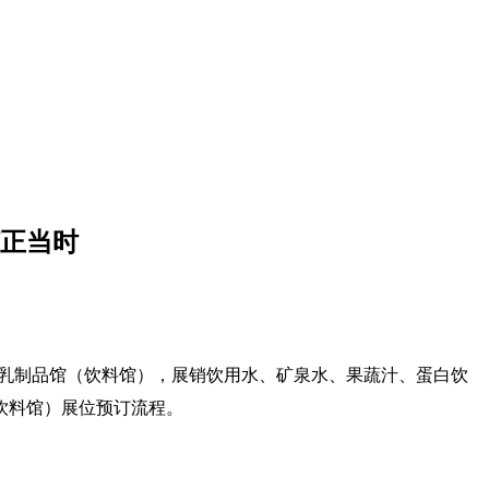
订正当时
乳制品馆（饮料馆），展销饮用水、矿泉水、果蔬汁、蛋白饮
饮料馆）
展位预订流程。