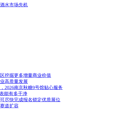
品酒水市场先机
展区挖掘更多增量商业价值
产业高质量发展
2026南京秋糖9号馆贴心服务
料表能有多干净
业可尽快完成报名锁定优质展位
康赛道扩容