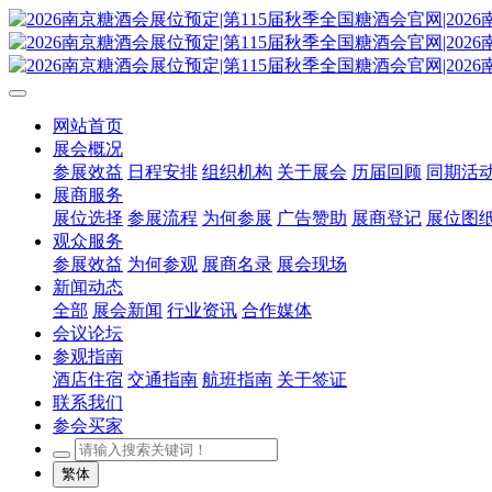
网站首页
展会概况
参展效益
日程安排
组织机构
关于展会
历届回顾
同期活
展商服务
展位选择
参展流程
为何参展
广告赞助
展商登记
展位图
观众服务
参展效益
为何参观
展商名录
展会现场
新闻动态
全部
展会新闻
行业资讯
合作媒体
会议论坛
参观指南
酒店住宿
交通指南
航班指南
关于签证
联系我们
参会买家
繁体