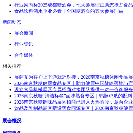
行业风向标2025成都糖酒会，七大参展理由助您抢占食
食品饮料酒水企业必看！全国糖酒会的五大参展理由
新闻动态
展会新闻
行业资讯
合作媒体
相关推荐
展商互为客户上下游就近对接，2026南京秋糖休闲食品
2026南京秋糖健康食品专区｜助力健康中国战略落地与
设立食品机械展区专属招商对接团队提供一对一咨询服务，
2026南京秋糖“清洁标签”卤味熟食专区｜鸭脖鸡爪的配
2026南京秋糖调味品展区招商已进入火热阶段，意向企
饮品及乳制品展区新设药食同源专区｜2026南京秋糖健
展会概况