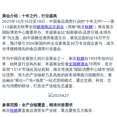
展会介绍：十年之约，行业盛典
2025年10月16日至18日，中国食品酒类行业的“十年之约”——第
113届南京秋季全国
糖酒商品交易会
（简称“南京
秋糖
”）将在南京
国际博览中心隆重举办。本届展会以“创新驱动·品质引领·全球共
享”为主题，由中国糖业酒类集团主办，展览总面积达18万平方
米，预计吸引3500家国内外企业参展及30万专业观众参与，成为
全球规模领先的食品酒类行业盛会。
作为中国历史最悠久的行业展会之一，南京
秋糖
自1955年创办以
来，始终是行业风向标。本届展会恰逢
全国糖酒会
70周年，首次
采用“1314”市场化选址机制，南京凭借其“国际消费中心城市”的区
位优势、强大的产业辐射力及高效的政务保障能力脱颖而出。展
会融合“展位+广告+场景”一站式营销模式，通过交易、科技、文
化与消费的联动，打造全产业链生态盛宴。
参展范围：全产业链覆盖，精准对接需求
南京
秋糖
覆盖食品酒类全产业链，重点聚焦五大板块：