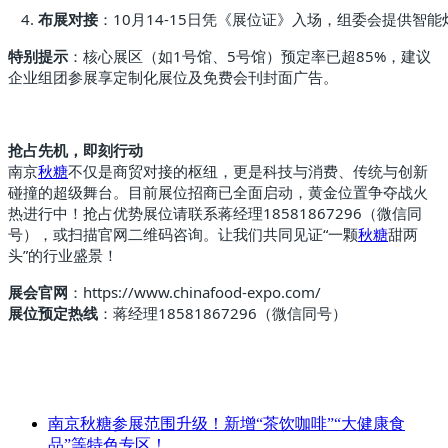
布展对接
：10月14-15日凭《展位证》入场，组委会提供智
特别提示
：核心展区（如1号馆、5号馆）预定率已超85%，建议
企业组团参展享定制化展位及免费会刊封面广告。
抢占先机，即刻行动
南京
秋糖
不仅是商贸对接的枢纽，更是科技与消费、传统与创新
碰撞的超级舞台。目前展位招商已全面启动，黄金位置争夺战火
热进行中！抢占优势展位请联系蒋经理18581867296（微信同
号），或扫描官网二维码咨询。让我们共同见证“一颗
秋糖
甜两
头”的行业盛景！
展会官网
：https://www.chinafood-expo.com/
展位预定热线
：蒋经理18581867296（微信同号）
南京秋糖参展范围升级！新增“茶饮咖啡”“大健康食
品”等特色专区！