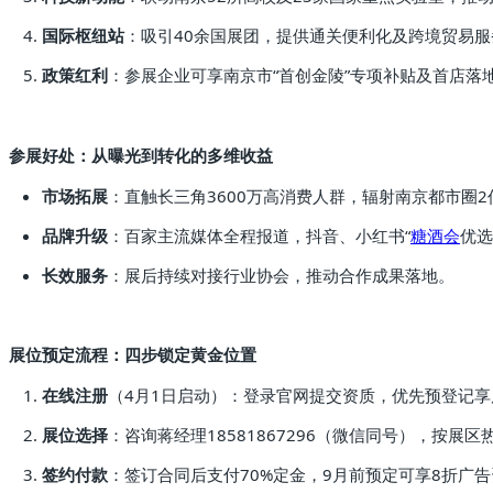
国际枢纽站
：吸引40余国展团，提供通关便利化及跨境贸易服
政策红利
：参展企业可享南京市“首创金陵”专项补贴及首店落
参展好处：从曝光到转化的多维收益
市场拓展
：直触长三角3600万高消费人群，辐射南京都市圈2
品牌升级
：百家主流媒体全程报道，抖音、小红书“
糖酒会
优选
长效服务
：展后持续对接行业协会，推动合作成果落地。
展位预定流程：四步锁定黄金位置
在线注册
（4月1日启动）：登录官网提交资质，优先预登记
展位选择
：咨询蒋经理18581867296（微信同号），按展
签约付款
：签订合同后支付70%定金，9月前预定可享8折广