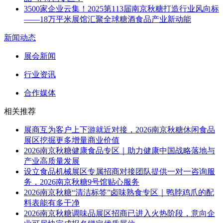
3500家企业云集！2025第113届南京秋糖打造行业风向标
——18万平米展馆汇聚全球糖酒食品产业新动能
新闻动态
展会新闻
行业资讯
合作媒体
相关推荐
展商互为客户上下游就近对接，2026南京秋糖休闲食品
展区挖掘更多增量商业价值
2026南京秋糖健康食品专区｜助力健康中国战略落地与
产业高质量发展
设立食品机械展区专属招商对接团队提供一对一咨询服
务，2026南京秋糖9号馆贴心服务
2026南京秋糖“清洁标签”卤味熟食专区｜鸭脖鸡爪的配
料表能有多干净
2026南京秋糖调味品展区招商已进入火热阶段，意向企