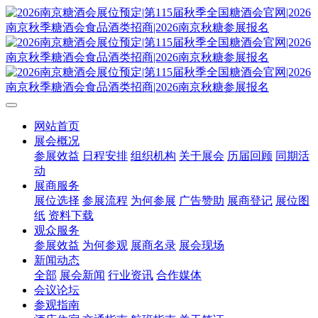
网站首页
展会概况
参展效益
日程安排
组织机构
关于展会
历届回顾
同期活
动
展商服务
展位选择
参展流程
为何参展
广告赞助
展商登记
展位图
纸
资料下载
观众服务
参展效益
为何参观
展商名录
展会现场
新闻动态
全部
展会新闻
行业资讯
合作媒体
会议论坛
参观指南