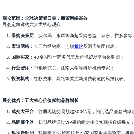
观众范围：全球决策者云集，商贸网络高效
展会定向邀约六大类核心观众：
采购决策层
：沃尔玛、永辉等商超采购总监，京东、拼多多等
渠道网络
：长三角经销商、连锁
餐饮
及酒店集团代表；
国际买家
：40余国驻华商务代表及跨境贸易平台采购团；
行业智库
：中粮研究院、江南大学等科研机构专家；
投资机构
：红杉资本、高瓴等关注新消费赛道的风投代表。
展会优势：五大核心价值赋能品牌增长
成交大平台
：往届现场交易额超300亿元，闭门选品会签约率超
品牌催化器
：初创品牌通过VIP采购商对接会实现指数级曝光
科技新动能
：联动南京52所高校及23家国家重点实验室，推动