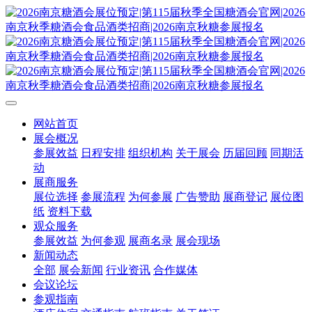
网站首页
展会概况
参展效益
日程安排
组织机构
关于展会
历届回顾
同期活
动
展商服务
展位选择
参展流程
为何参展
广告赞助
展商登记
展位图
纸
资料下载
观众服务
参展效益
为何参观
展商名录
展会现场
新闻动态
全部
展会新闻
行业资讯
合作媒体
会议论坛
参观指南