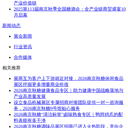
产业价值链
2025第113届南京秋季全国糖酒会：全产业链商贸盛宴10
月启幕
新闻动态
展会新闻
行业资讯
合作媒体
相关推荐
展商互为客户上下游就近对接，2026南京秋糖休闲食品
展区挖掘更多增量商业价值
2026南京秋糖健康食品专区｜助力健康中国战略落地与
产业高质量发展
设立食品机械展区专属招商对接团队提供一对一咨询服
务，2026南京秋糖9号馆贴心服务
2026南京秋糖“清洁标签”卤味熟食专区｜鸭脖鸡爪的配
料表能有多干净
2026南京秋糖调味品展区招商已进入火热阶段，意向企