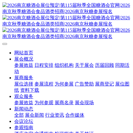
网站首页
展会概况
参展效益
日程安排
组织机构
关于展会
历届回顾
同期活
动
展商服务
展位选择
参展流程
为何参展
广告赞助
展商登记
展位图
纸
资料下载
观众服务
参展效益
为何参观
展商名录
展会现场
新闻动态
全部
展会新闻
行业资讯
合作媒体
会议论坛
参观指南