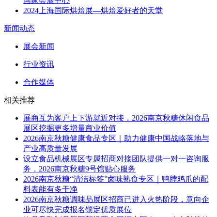
国家会展中心
2024上海国际烘焙展—烘焙爱好者的天堂
新闻动态
展会新闻
行业资讯
合作媒体
相关推荐
展商互为客户上下游就近对接，2026南京秋糖休闲食品
展区挖掘更多增量商业价值
2026南京秋糖健康食品专区｜助力健康中国战略落地与
产业高质量发展
设立食品机械展区专属招商对接团队提供一对一咨询服
务，2026南京秋糖9号馆贴心服务
2026南京秋糖“清洁标签”卤味熟食专区｜鸭脖鸡爪的配
料表能有多干净
2026南京秋糖调味品展区招商已进入火热阶段，意向企
业可尽快完成报名锁定优质展位