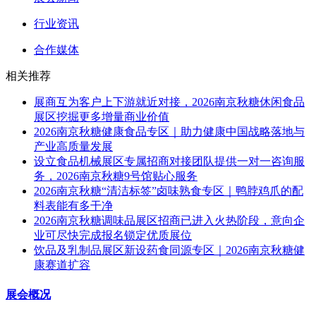
行业资讯
合作媒体
相关推荐
展商互为客户上下游就近对接，2026南京秋糖休闲食品
展区挖掘更多增量商业价值
2026南京秋糖健康食品专区｜助力健康中国战略落地与
产业高质量发展
设立食品机械展区专属招商对接团队提供一对一咨询服
务，2026南京秋糖9号馆贴心服务
2026南京秋糖“清洁标签”卤味熟食专区｜鸭脖鸡爪的配
料表能有多干净
2026南京秋糖调味品展区招商已进入火热阶段，意向企
业可尽快完成报名锁定优质展位
饮品及乳制品展区新设药食同源专区｜2026南京秋糖健
康赛道扩容
展会概况