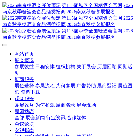
网站首页
展会概况
参展效益
日程安排
组织机构
关于展会
历届回顾
同期活
动
展商服务
展位选择
参展流程
为何参展
广告赞助
展商登记
展位图
纸
资料下载
观众服务
参展效益
为何参观
展商名录
展会现场
新闻动态
全部
展会新闻
行业资讯
合作媒体
会议论坛
参观指南