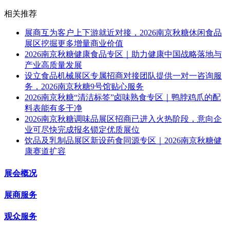
相关推荐
展商互为客户上下游就近对接，2026南京秋糖休闲食品
展区挖掘更多增量商业价值
2026南京秋糖健康食品专区｜助力健康中国战略落地与
产业高质量发展
设立食品机械展区专属招商对接团队提供一对一咨询服
务，2026南京秋糖9号馆贴心服务
2026南京秋糖“清洁标签”卤味熟食专区｜鸭脖鸡爪的配
料表能有多干净
2026南京秋糖调味品展区招商已进入火热阶段，意向企
业可尽快完成报名锁定优质展位
饮品及乳制品展区新设药食同源专区｜2026南京秋糖健
康赛道扩容
展会概况
展商服务
观众服务