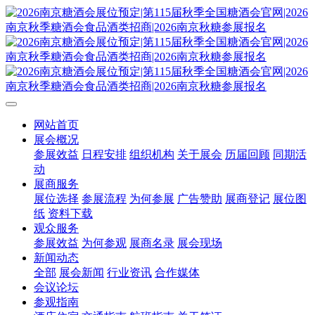
网站首页
展会概况
参展效益
日程安排
组织机构
关于展会
历届回顾
同期活
动
展商服务
展位选择
参展流程
为何参展
广告赞助
展商登记
展位图
纸
资料下载
观众服务
参展效益
为何参观
展商名录
展会现场
新闻动态
全部
展会新闻
行业资讯
合作媒体
会议论坛
参观指南