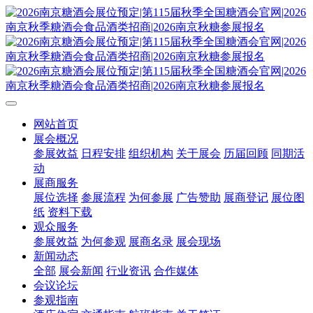
网站首页
展会概况
参展效益
日程安排
组织机构
关于展会
历届回顾
同期活
动
展商服务
展位选择
参展流程
为何参展
广告赞助
展商登记
展位图
纸
资料下载
观众服务
参展效益
为何参观
展商名录
展会现场
新闻动态
全部
展会新闻
行业资讯
合作媒体
会议论坛
参观指南