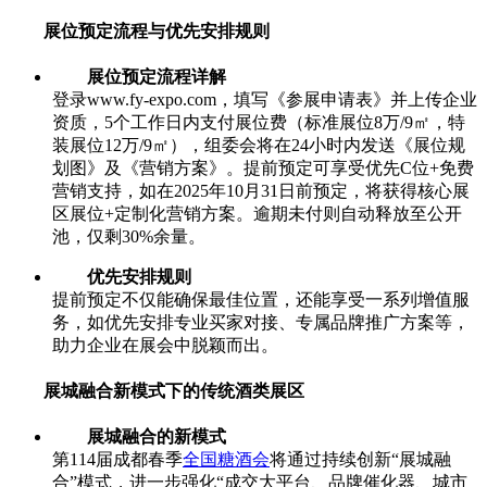
展位预定流程与优先安排规则
展位预定流程详解
登录www.fy-expo.com，填写《参展申请表》并上传企业
资质，5个工作日内支付展位费（标准展位8万/9㎡，特
装展位12万/9㎡），组委会将在24小时内发送《展位规
划图》及《营销方案》。提前预定可享受优先C位+免费
营销支持，如在2025年10月31日前预定，将获得核心展
区展位+定制化营销方案。逾期未付则自动释放至公开
池，仅剩30%余量。
优先安排规则
提前预定不仅能确保最佳位置，还能享受一系列增值服
务，如优先安排专业买家对接、专属品牌推广方案等，
助力企业在展会中脱颖而出。
展城融合新模式下的传统酒类展区
展城融合的新模式
第114届成都春季
全国糖酒会
将通过持续创新“展城融
合”模式，进一步强化“成交大平台、品牌催化器、城市