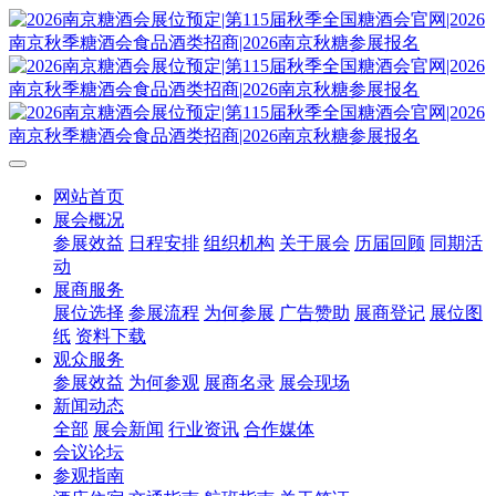
网站首页
展会概况
参展效益
日程安排
组织机构
关于展会
历届回顾
同期活
动
展商服务
展位选择
参展流程
为何参展
广告赞助
展商登记
展位图
纸
资料下载
观众服务
参展效益
为何参观
展商名录
展会现场
新闻动态
全部
展会新闻
行业资讯
合作媒体
会议论坛
参观指南