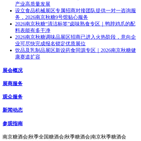
产业高质量发展
设立食品机械展区专属招商对接团队提供一对一咨询服
务，2026南京秋糖9号馆贴心服务
2026南京秋糖“清洁标签”卤味熟食专区｜鸭脖鸡爪的配
料表能有多干净
2026南京秋糖调味品展区招商已进入火热阶段，意向企
业可尽快完成报名锁定优质展位
饮品及乳制品展区新设药食同源专区｜2026南京秋糖健
康赛道扩容
展会概况
展商服务
观众服务
新闻动态
参观指南
南京糖酒会|秋季全国糖酒会|秋季糖酒会|南京秋季糖酒会