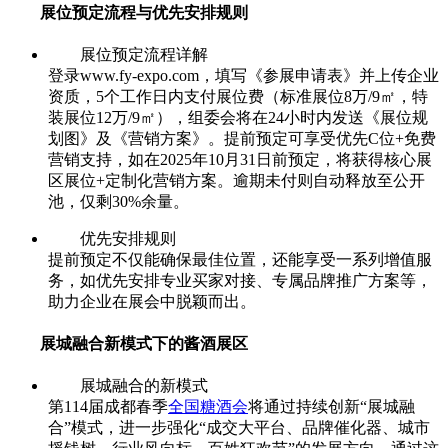
展位预定流程与优先安排规则
展位预定流程详解
登录
www.fy-expo.com，填写《参展申请表》并上传企业
资质，5个工作日内支付展位费（标准展位8万/9㎡，特
装展位12万/9㎡），组委会将在24小时内发送《展位规
划图》及《营销方案》。提前预定可享受优先C位+免费
营销支持，如在2025年10月31日前预定，将获得核心展
区展位+定制化营销方案。逾期未付则自动释放至公开
池，仅剩30%余量。
优先安排规则
提前预定不仅能确保最佳位置，还能享受一系列增值服
务，如优先安排专业买家对接、专属品牌推广方案等，
助力企业在展会中脱颖而出。
展城融合新模式下的酱酒展区
展城融合的新模式
第114届成都春季
全国糖酒会
将通过持续创新“展城融
合”模式，进一步强化“成交大平台、品牌催化器、城市