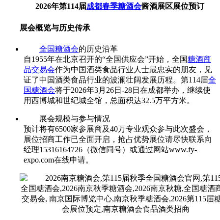
2026年第114届
成都春季糖酒会
酱酒展区展位预订
展会概览与历史传承
全国糖酒会
的历史沿革
自1955年在北京召开的“全国供应会”开始，全国
糖酒商
品交易会
作为中国酒类食品行业人士最忠实的朋友，见
证了中国酒类食品行业的波澜壮阔发展历程。第114届
全
国糖酒会
将于2026年3月26日-28日在成都举办，继续使
用西博城和世纪城全馆，总面积达32.5万平方米。
展会规模与参与情况
预计将有6500家参展商及40万专业观众参与此次盛会，
展位招商工作已全面开启，抢占优势展位请尽快联系向
经理15316164726（微信同号）或通过网站
www.fy-
expo.com在线申请。