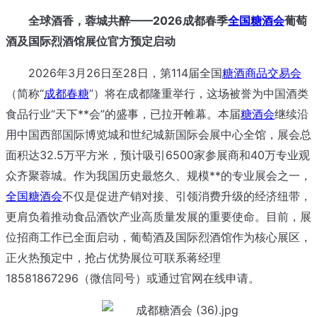
全球酒香，蓉城共醉——2026成都春季
全国糖酒会
葡萄
酒及国际烈酒馆展位官方预定启动
2026年3月26日至28日，第114届全国
糖酒商品交易会
（简称“
成都春糖
”）将在成都隆重举行，这场被誉为中国酒类
食品行业“天下**会”的盛事，已拉开帷幕。本届
糖酒会
继续沿
用中国西部国际博览城和世纪城新国际会展中心全馆，展会总
面积达32.5万平方米，预计吸引6500家参展商和40万专业观
众齐聚蓉城。作为我国历史最悠久、规模**的专业展会之一，
全国糖酒会
不仅是促进产销对接、引领消费升级的经济纽带，
更肩负着推动食品酒饮产业高质量发展的重要使命。目前，展
位招商工作已全面启动，葡萄酒及国际烈酒馆作为核心展区，
正火热预定中，抢占优势展位可联系蒋经理
18581867296（微信同号）或通过官网在线申请。