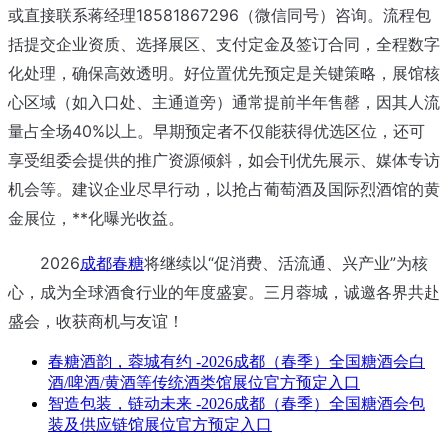
或直接联系蒋经理18581867296（微信同号）咨询。流程包
括提交企业资质、选择展区、支付定金及签订合同，全程数字
化处理，确保高效透明。好位置优先预定是关键策略，展馆核
心区域（如入口处、主通道旁）通常提前半年售罄，因其人流
量占全场40%以上。早期预定者不仅能获得优选区位，还可
享受组委会提供的推广资源倾斜，如会刊优先展示、媒体专访
机会等。建议企业尽早行动，以抢占葡萄酒及国际烈酒馆的黄
金展位，**化曝光收益。
2026
成都春糖
将继续以“促消费、活流通、兴产业”为核
心，成为全球酒食行业的年度盛宴。三月蓉城，诚邀各界共赴
盛会，收获商机与友谊！
春糖酒韵，蓉城有约 -2026成都（春季）全国糖酒会白
酒/啤酒/黄酒等传统酒类馆展位官方预定入口
智造包装，链动未来 -2026成都（春季）全国糖酒会包
装及供应链馆展位官方预定入口