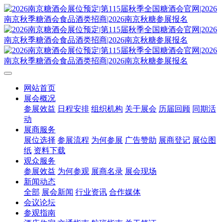
网站首页
展会概况
参展效益
日程安排
组织机构
关于展会
历届回顾
同期活
动
展商服务
展位选择
参展流程
为何参展
广告赞助
展商登记
展位图
纸
资料下载
观众服务
参展效益
为何参观
展商名录
展会现场
新闻动态
全部
展会新闻
行业资讯
合作媒体
会议论坛
参观指南