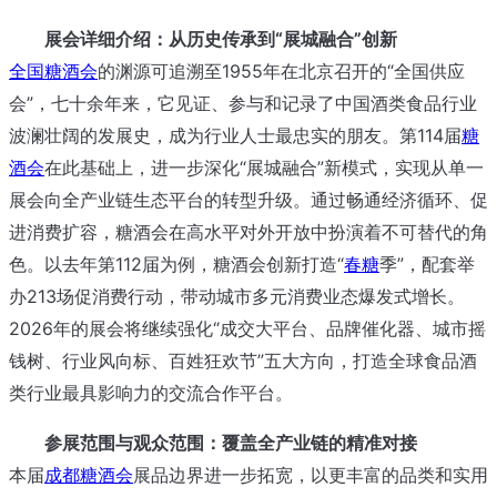
展会详细介绍：从历史传承到“展城融合”创新
全国糖酒会
的渊源可追溯至1955年在北京召开的“全国供应
会”，七十余年来，它见证、参与和记录了中国酒类食品行业
波澜壮阔的发展史，成为行业人士最忠实的朋友。第114届
糖
酒会
在此基础上，进一步深化“展城融合”新模式，实现从单一
展会向全产业链生态平台的转型升级。通过畅通经济循环、促
进消费扩容，糖酒会在高水平对外开放中扮演着不可替代的角
色。以去年第112届为例，糖酒会创新打造“
春糖
季”，配套举
办213场促消费行动，带动城市多元消费业态爆发式增长。
2026年的展会将继续强化“成交大平台、品牌催化器、城市摇
钱树、行业风向标、百姓狂欢节”五大方向，打造全球食品酒
类行业最具影响力的交流合作平台。
参展范围与观众范围：覆盖全产业链的精准对接
本届
成都糖酒会
展品边界进一步拓宽，以更丰富的品类和实用