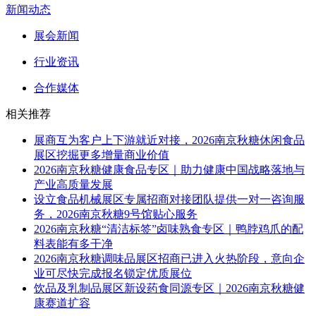
新闻动态
展会新闻
行业资讯
合作媒体
相关推荐
展商互为客户上下游就近对接，2026南京秋糖休闲食品
展区挖掘更多增量商业价值
2026南京秋糖健康食品专区｜助力健康中国战略落地与
产业高质量发展
设立食品机械展区专属招商对接团队提供一对一咨询服
务，2026南京秋糖9号馆贴心服务
2026南京秋糖“清洁标签”卤味熟食专区｜鸭脖鸡爪的配
料表能有多干净
2026南京秋糖调味品展区招商已进入火热阶段，意向企
业可尽快完成报名锁定优质展位
饮品及乳制品展区新设药食同源专区｜2026南京秋糖健
康赛道扩容