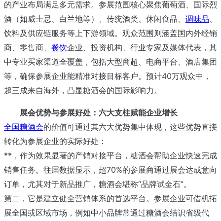
的产业布局满足多元需求。参展范围核心聚焦葡萄酒、国际烈
酒（如威士忌、白兰地等）、传统酒类、休闲食品、
调味品
、
饮料及供应链服务等上下游领域。观众范围则涵盖国内外经销
商、零售商、
餐饮
企业、投资机构、行业专家及媒体代表，其
中专业买家渠道全覆盖，包括大型商超、电商平台、酒店集团
等，确保参展企业能精准对接目标客户。预计40万观众中，
超三成来自海外，凸显糖酒会的国际影响力。
展会优势与参展好处：六大支柱赋能企业增长
全国糖酒会
的价值可通过其六大优势集中体现，这些优势直接
转化为参展企业的实际好处：
**，作为效果显著的产销对接平台，糖酒会帮助企业快速完成
销售任务。往届数据显示，超70%的参展商通过展会达成意向
订单，尤其对于新品推广，糖酒会堪称“品牌试金石”。
第二，它是建立健全营销体系的首选平台。参展企业可借机拓
展全国或区域市场，例如中小品牌常通过糖酒会结识省级代