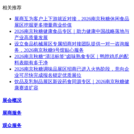
相关推荐
展商互为客户上下游就近对接，2026南京秋糖休闲食品
展区挖掘更多增量商业价值
2026南京秋糖健康食品专区｜助力健康中国战略落地与
产业高质量发展
设立食品机械展区专属招商对接团队提供一对一咨询服
务，2026南京秋糖9号馆贴心服务
2026南京秋糖“清洁标签”卤味熟食专区｜鸭脖鸡爪的配
料表能有多干净
2026南京秋糖调味品展区招商已进入火热阶段，意向企
业可尽快完成报名锁定优质展位
饮品及乳制品展区新设药食同源专区｜2026南京秋糖健
康赛道扩容
展会概况
展商服务
观众服务