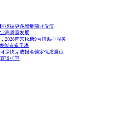
展区挖掘更多增量商业价值
产业高质量发展
2026南京秋糖9号馆贴心服务
料表能有多干净
业可尽快完成报名锁定优质展位
康赛道扩容