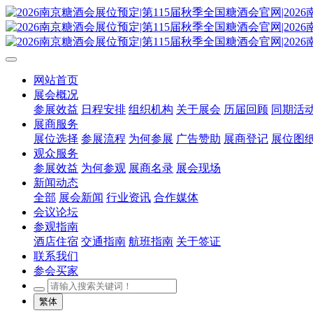
网站首页
展会概况
参展效益
日程安排
组织机构
关于展会
历届回顾
同期活
展商服务
展位选择
参展流程
为何参展
广告赞助
展商登记
展位图
观众服务
参展效益
为何参观
展商名录
展会现场
新闻动态
全部
展会新闻
行业资讯
合作媒体
会议论坛
参观指南
酒店住宿
交通指南
航班指南
关于签证
联系我们
参会买家
繁体