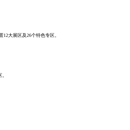
置12大展区及26个特色专区。‌‌
‌。