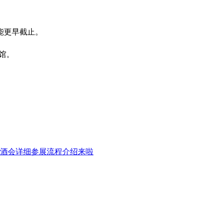
能更早截止‌。
馆‌。
。
糖酒会详细参展流程介绍来啦