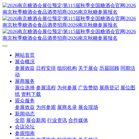
网站首页
展会概况
参展效益
日程安排
组织机构
关于展会
历届回顾
同期活
动
展商服务
展位选择
参展流程
为何参展
广告赞助
展商登记
展位图
纸
资料下载
观众服务
参展效益
为何参观
展商名录
展会现场
新闻动态
全部
展会新闻
行业资讯
合作媒体
会议论坛
参观指南