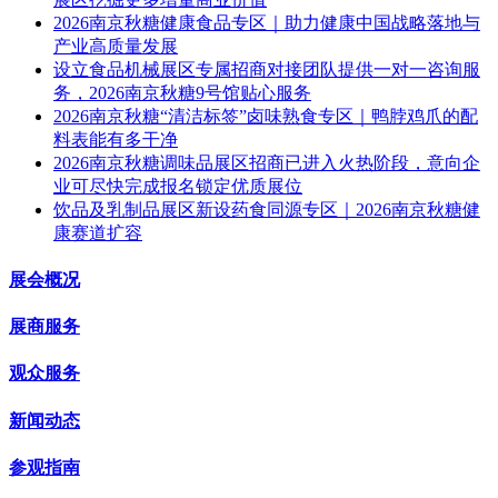
2026南京秋糖健康食品专区｜助力健康中国战略落地与
产业高质量发展
设立食品机械展区专属招商对接团队提供一对一咨询服
务，2026南京秋糖9号馆贴心服务
2026南京秋糖“清洁标签”卤味熟食专区｜鸭脖鸡爪的配
料表能有多干净
2026南京秋糖调味品展区招商已进入火热阶段，意向企
业可尽快完成报名锁定优质展位
饮品及乳制品展区新设药食同源专区｜2026南京秋糖健
康赛道扩容
展会概况
展商服务
观众服务
新闻动态
参观指南