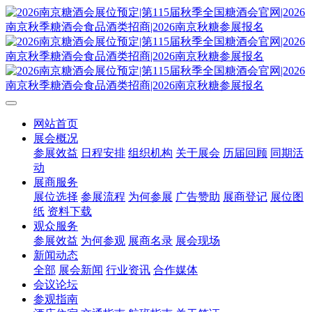
网站首页
展会概况
参展效益
日程安排
组织机构
关于展会
历届回顾
同期活
动
展商服务
展位选择
参展流程
为何参展
广告赞助
展商登记
展位图
纸
资料下载
观众服务
参展效益
为何参观
展商名录
展会现场
新闻动态
全部
展会新闻
行业资讯
合作媒体
会议论坛
参观指南