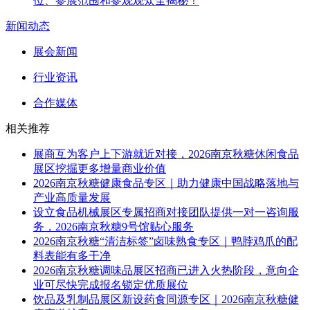
位、参展范围和参观观众全揭秘！
新闻动态
展会新闻
行业资讯
合作媒体
相关推荐
展商互为客户上下游就近对接，2026南京秋糖休闲食品
展区挖掘更多增量商业价值
2026南京秋糖健康食品专区｜助力健康中国战略落地与
产业高质量发展
设立食品机械展区专属招商对接团队提供一对一咨询服
务，2026南京秋糖9号馆贴心服务
2026南京秋糖“清洁标签”卤味熟食专区｜鸭脖鸡爪的配
料表能有多干净
2026南京秋糖调味品展区招商已进入火热阶段，意向企
业可尽快完成报名锁定优质展位
饮品及乳制品展区新设药食同源专区｜2026南京秋糖健