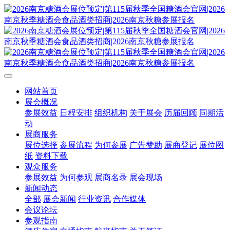
网站首页
展会概况
参展效益
日程安排
组织机构
关于展会
历届回顾
同期活
动
展商服务
展位选择
参展流程
为何参展
广告赞助
展商登记
展位图
纸
资料下载
观众服务
参展效益
为何参观
展商名录
展会现场
新闻动态
全部
展会新闻
行业资讯
合作媒体
会议论坛
参观指南