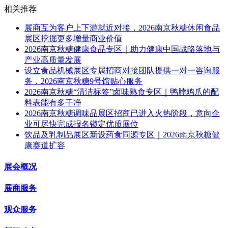
相关推荐
展商互为客户上下游就近对接，2026南京秋糖休闲食品
展区挖掘更多增量商业价值
2026南京秋糖健康食品专区｜助力健康中国战略落地与
产业高质量发展
设立食品机械展区专属招商对接团队提供一对一咨询服
务，2026南京秋糖9号馆贴心服务
2026南京秋糖“清洁标签”卤味熟食专区｜鸭脖鸡爪的配
料表能有多干净
2026南京秋糖调味品展区招商已进入火热阶段，意向企
业可尽快完成报名锁定优质展位
饮品及乳制品展区新设药食同源专区｜2026南京秋糖健
康赛道扩容
展会概况
展商服务
观众服务