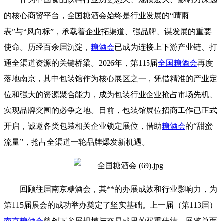
的核心商贸平台，
全国糖酒会
始终是行业发展的“晴雨
表”与“风向标”，承载着企业拓渠道、强品牌、谋发展的重要
使命。历经百余届沉淀，
糖酒会
已成为连接上下游产业链、打
通全渠道资源的关键桥梁。2026年，第115届
全国糖酒会
再度
落地南京，其中包装馆作为核心展区之一，凭借精准的产业定
位和强大的资源聚合能力，成为包装行业企业抢占市场先机、
实现品牌突围的必争之地。目前，包装馆展位招商工作已正式
开启，诚邀各类包装相关企业锁定展位，借助
糖酒会
的“甜蜜
流量”，抢占全渠道一轮品牌爆发新机遇。
回顾往届
南京糖酒会
，其**的办展成效和行业影响力，为
第115届展会的成功举办奠定了坚实基础。上一届（第113届）
南京糖酒会
曾创下参展规模与交易成果的双重佳绩，展览总面