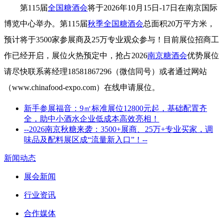
第115届
全国糖酒会
将于2026年10月15日-17日在南京国际
博览中心举办。第115届
秋季全国糖酒会
总面积20万平方米，
预计将于3500家参展商及25万专业观众参与！目前展位招商工
作已经开启，展位火热预定中，抢占2026
南京糖酒会
优势展位
请尽快联系蒋经理18581867296（微信同号）或者通过网站
（www.chinafood-expo.com）在线申请展位。
新手参展福音：9㎡标准展位12800元起，基础配置齐
全，助中小酒水企业低成本高效亮相！
--2026南京秋糖来袭：3500+展商、25万+专业买家，调
味品及配料展区成“流量新入口”！--
新闻动态
展会新闻
行业资讯
合作媒体