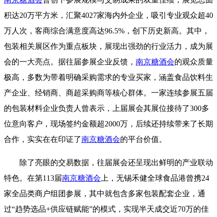
积达20万平方米，汇聚4027家海内外企业，吸引专业观众超40
万人次，客商综合满意度高达96.5%，创下历史新高。其中，
包装相关展区作为重点板块，展现出强劲的行业活力，成为展
会的一大亮点。据往届参展企业反馈，
南京糖酒会
的观众质量
极高，多数为带着明确采购需求的专业买家，涵盖食品饮料生
产企业、经销商、商超采购商等核心群体。一家连续参展五届
的包装材料企业负责人曾表示，上届展会其展位接待了300多
位意向客户，现场签约金额超2000万，后续还持续带来了长期
合作，实实在在印证了
南京糖酒会
的平台价值。
除了亮眼的交易数据，往届展会还呈现出鲜明的产业联动
特色。在第113届
南京糖酒会
上，无锡禾健全球食品港曾携24
家全品类商户组团参展，其中就包含多家包装配套企业，通
过“趋势选品+供应链赋能”的模式，实现半天成交近70万的佳