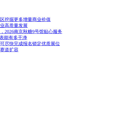
展区挖掘更多增量商业价值
产业高质量发展
2026南京秋糖9号馆贴心服务
料表能有多干净
业可尽快完成报名锁定优质展位
康赛道扩容