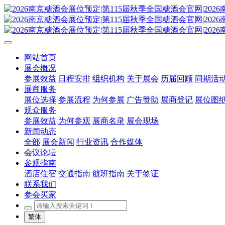
网站首页
展会概况
参展效益
日程安排
组织机构
关于展会
历届回顾
同期活
展商服务
展位选择
参展流程
为何参展
广告赞助
展商登记
展位图
观众服务
参展效益
为何参观
展商名录
展会现场
新闻动态
全部
展会新闻
行业资讯
合作媒体
会议论坛
参观指南
酒店住宿
交通指南
航班指南
关于签证
联系我们
参会买家
繁体