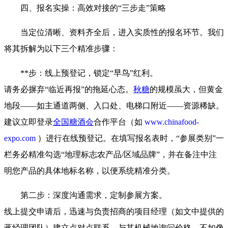
四、报名实操：高效对接的“三步走”策略
当定位清晰、资料齐全后，进入实质性的报名环节。我们
将其拆解为以下三个精准步骤：
**步：线上预登记，锁定“早鸟”红利。
请务必摒弃“临近再报”的拖延心态。
秋糖
的规模虽大，但黄金
地段——如主通道两侧、入口处、电梯口附近——资源稀缺。
建议立即登录
全国糖酒会
合作平台（如
www.chinafood-
expo.com
）进行在线预登记。在填写报名表时，“参展类别”一
栏务必精准勾选“地理标志农产品/区域品牌”，并在备注中注
明您产品的具体地标名称，以便系统精准分类。
第二步：深度沟通需求，定制参展方案。
线上提交申请后，迅速与负责招商的项目经理（如文中提供的
蒋经理团队）建立点对点联系。与其机械地询问价格，不如像