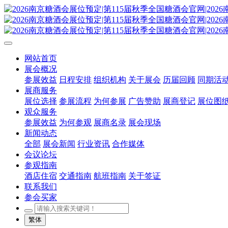
网站首页
展会概况
参展效益
日程安排
组织机构
关于展会
历届回顾
同期活
展商服务
展位选择
参展流程
为何参展
广告赞助
展商登记
展位图
观众服务
参展效益
为何参观
展商名录
展会现场
新闻动态
全部
展会新闻
行业资讯
合作媒体
会议论坛
参观指南
酒店住宿
交通指南
航班指南
关于签证
联系我们
参会买家
繁体