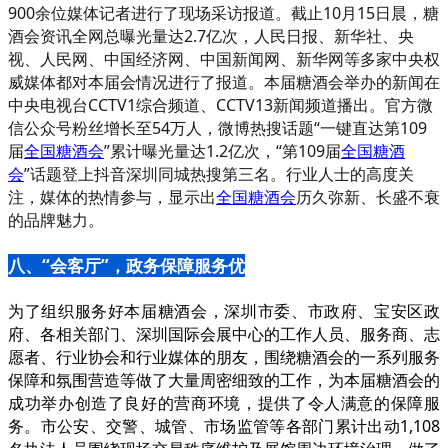
900余位媒体记者进行了现场采访报道。截止10月15日晨，糖
酒会资讯全网总曝光量达2.7亿次，人民日报、新华社、央
视、人民网、中国经济网、中国新闻网、新华网等多家中央权
威媒体都对本届会情况进行了报道。本届糖酒会举办的新闻在
中央电视台CCTV1综合频道、CCTV13新闻频道播出。官方微
信公众号粉丝增长至54万人，微博热搜话题“一键直达第109
届
全国糖酒会
”累计曝光量达1.2亿次，“第109届
全国糖酒
会
”话题登上抖音深圳同城热搜第三名。行业人士的高度关
注，媒体的热情参与，显示出
全国糖酒会
历久弥新、长盛不衰
的品牌魅力。
八、“会客厅”，政务保障服务优
为了组织服务好本届糖酒会，深圳市委、市政府、宝安区政
府、各相关部门、深圳国际会展中心的工作人员、服务商、志
愿者、行业协会和行业媒体的朋友，围绕糖酒会的一系列服务
保障和氛围营造等做了大量周密细致的工作，为本届糖酒会的
成功举办创造了良好的营商环境，提供了令人满意的保障服
务。市公安、交警、城管、市场监管等各部门累计出动1,108