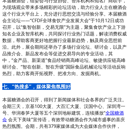
本届糖酒会，组委会与行业协会、智库机构和知名厂商联手，
为现场观众带来多场精彩的论坛活动，助力行业人士在糖酒会
这个行业大平台上，充分进行思想交流与经验分享。本届糖酒
会主论坛——“CFDF全球食饮产业发展大会”于10月12日成功
召开，以“集智创新，交易无限”为主题，聚集食饮产业上下游
知名企业及智库机构，共同探讨行业热门话题，解读消费权威
数据，帮助客商更好地把握行业最新趋势，触及商业思想前
沿。此外，展会期间还举办了多场行业论坛、研讨会，以及产
品推介会、新品发布会等促进交易导向的专业活动，其
中，“金产品、新渠道”食品经销商高峰论坛、敏捷供应链高峰
研讨会、“智在创新、智在升级”国际食品机械论坛等活动反响
热烈，助力客商开拓视野、把准方向、发掘商机。
七、“热搜多”，媒体聚焦氛围好
本届糖酒会的召开，得到了新闻媒体和社会各界的广泛关注。
会期三天，京基100大厦、大百汇大厦、汉国中心、深圳湾一
号、华润春笋大厦等五个深圳地标建筑，连续播放“
全国糖酒
会
会天下美味”宣传语，有效带动糖酒会作为城市盛事的喜庆
热烈氛围。会期，共有379家媒体成为大会媒体合作伙伴，