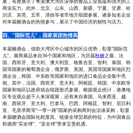
展，有效展示了粤港澳大湾区深厚的食品工业底蕴和强大的工
商业实力。此外，北京、山东、山西、新疆、宁夏、甘肃、哈
尔滨、东莞、五常、清徐等省市地方组团参展。诸多知名企业
对本届糖酒会的热情参与，展示了中国经济的韧性与活力。
四、“国际范儿”，国家展团热情高
本届糖酒会，借助大湾区中心城市的区位优势，彰显“国际范
儿”。展商展品来自36个国家和地区，为历届
秋糖
之最。法
国、西班牙、意大利、澳大利亚、格鲁吉亚、智利、泰国、韩
国等国家的葡萄酒企业，俄罗斯、美国、英国等国家和地区烈
酒企业，韩国、中东欧等国家和地区的进口食品企业集中亮
相。其中，法国、西班牙、意大利、阿根廷、韩国、中东欧等
国家和地区以政府或会组团形式参展。根据观众统计，港澳地
区专业观众超千人来深观展，还有来自泰国、马来西亚、越
南、西班牙、意大利、巴拿马、巴西、阿根廷、智利、尼日利
亚、毛里求斯等“一带一路”国家的采购商到会洽谈采购，彰显
本届糖酒会国际化程度高、链接全球贸易的特征，为中国食品
和酒类“买全球”、“卖全球”带来宝贵机遇。