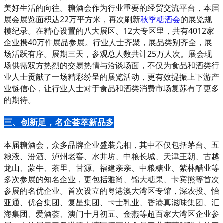
美好生活的向往。糖酒会作为行业重要的经贸交流平台，本届
展会展览面积达22万平方米，再次刷新
秋季糖酒会
的展览规
模纪录。在精心设置的八大展区、12大专区里，共有4012家
企业携40万件展品参展。行业人士齐聚，展品类别齐全，展
场活跃有序。展期三天，参观总人数共计25万人次。展会现
场供需双方热烈的交易热情与洽谈场面，不仅为食品和酒类行
业人士贡献了一场精彩纷呈的展览活动，更有效提振上下游产
业链信心，让行业人士对于食品和酒类消费市场复苏有了更多
的期待。
三、创新足，名企荟萃新品多
本届糖酒会，众多品牌企业盛装亮相，其中不仅包括茅台、五
粮液、汾酒、泸州老窖、水井坊、中粮长城、天津王朝、古越
龙山、蒙牛、茶里、甘源、福建亲亲、中粮糖业、紫林醋业等
多次参展的知名企业，更包括雅尚、锦大糖果、卡宾熊等首次
参展的名优企业。首次设立的粤港澳大湾区专馆，深农投、怡
亚通、优合集团、复星集团、卡士乳业、香港真滋味集团、汇
海集团、爱酒荟、澳门十月初五、金燕等超百家大湾区企业参