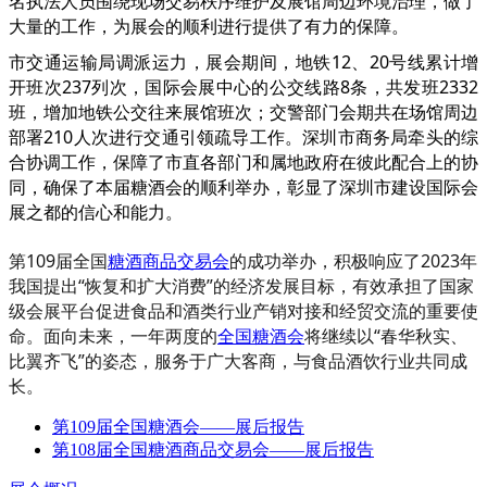
名执法人员围绕现场交易秩序维护及展馆周边环境治理，做了
大量的工作，为展会的顺利进行提供了有力的保障。
市交通运输局调派运力，展会期间，地铁12、20号线累计增
开班次237列次，国际会展中心的公交线路8条，共发班2332
班，增加地铁公交往来展馆班次；交警部门会期共在场馆周边
部署210人次进行交通引领疏导工作。深圳市商务局牵头的综
合协调工作，保障了市直各部门和属地政府在彼此配合上的协
同，确保了本届糖酒会的顺利举办，彰显了深圳市建设国际会
展之都的信心和能力。
第109届全国
糖酒商品交易会
的成功举办，积极响应了2023年
我国提出“恢复和扩大消费”的经济发展目标，有效承担了国家
级会展平台促进食品和酒类行业产销对接和经贸交流的重要使
命。面向未来，一年两度的
全国糖酒会
将继续以“春华秋实、
比翼齐飞”的姿态，服务于广大客商，与食品酒饮行业共同成
长。
第109届全国糖酒会——展后报告
第108届全国糖酒商品交易会——展后报告