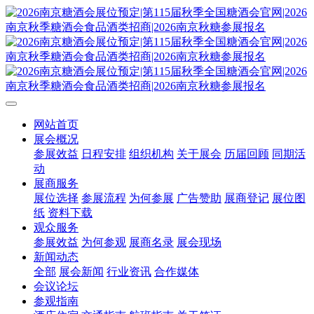
网站首页
展会概况
参展效益
日程安排
组织机构
关于展会
历届回顾
同期活
动
展商服务
展位选择
参展流程
为何参展
广告赞助
展商登记
展位图
纸
资料下载
观众服务
参展效益
为何参观
展商名录
展会现场
新闻动态
全部
展会新闻
行业资讯
合作媒体
会议论坛
参观指南