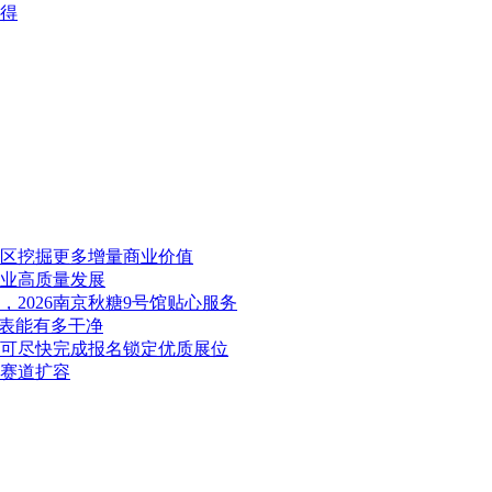
先得
展区挖掘更多增量商业价值
产业高质量发展
2026南京秋糖9号馆贴心服务
料表能有多干净
业可尽快完成报名锁定优质展位
康赛道扩容