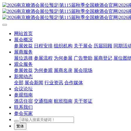
网站首页
展会概况
参展效益
日程安排
组织机构
关于展会
历届回顾
同期活
展商服务
展位选择
参展流程
为何参展
广告赞助
展商登记
展位图
观众服务
参展效益
为何参观
展商名录
展会现场
新闻动态
全部
展会新闻
行业资讯
合作媒体
会议论坛
参观指南
酒店住宿
交通指南
航班指南
关于签证
联系我们
参会买家
繁体