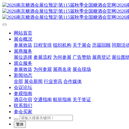
网站首页
展会概况
参展效益
日程安排
组织机构
关于展会
历届回顾
同期活
展商服务
展位选择
参展流程
为何参展
广告赞助
展商登记
展位图
观众服务
参展效益
为何参观
展商名录
展会现场
新闻动态
全部
展会新闻
行业资讯
合作媒体
会议论坛
参观指南
酒店住宿
交通指南
航班指南
关于签证
联系我们
参会买家
繁体